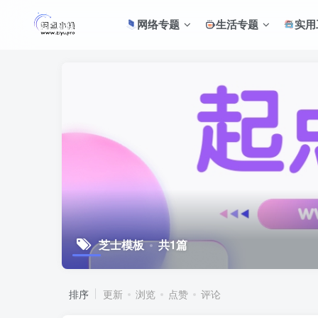
网络专题
生活专题
实用
芝士模板
共1篇
排序
更新
浏览
点赞
评论