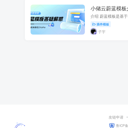
小储云蔚蓝模板
插件模板
子宇
友链申请
鲁ICP备