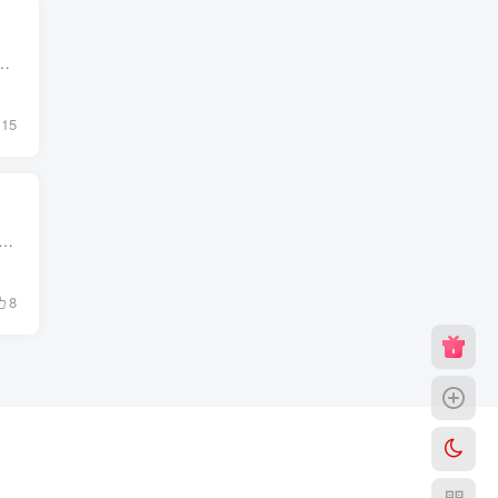
GPT Next Web项目，支持centos、ubuntu、debian ​ 已预置api反代，自动安装所需环境，适合首次搭建的新手玩家 ​ ...
15
l 免费一键部署精心设计的 UI，响应式设计，支持深色模式极快的首屏加载速度（~100kb）海量的内置 prompt 列表，来自中文和英文自动压缩上下文聊天记录，在节省 Token ...
8