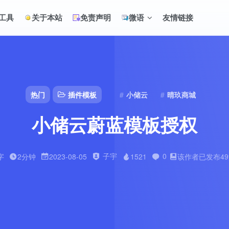
工具
关于本站
免责声明
微语
友情链接
热门
插件模板
小储云
晴玖商城
小储云蔚蓝模板授权
子宇
0
字
2分钟
2023-08-05
1521
该作者已发布4